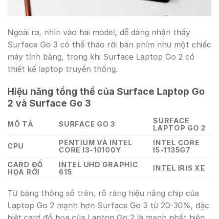
Ngoài ra, nhìn vào hai model, dễ dàng nhận thấy
Surface Go 3 có thể tháo rời bàn phím như một chiếc
máy tính bảng, trong khi Surface Laptop Go 2 có
thiết kế laptop truyền thống.
Hiệu năng tổng thể của Surface Laptop Go
2 và Surface Go 3
SURFACE
MÔ TẢ
SURFACE GO 3
LAPTOP GO 2
PENTIUM VÀ INTEL
INTEL CORE
CPU
CORE I3-10100Y
I5-1135G7
CARD ĐỒ
INTEL UHD GRAPHIC
INTEL IRIS XE
HỌA RỜI
615
Từ bảng thông số trên, rõ ràng hiệu năng chip của
Laptop Go 2 mạnh hơn Surface Go 3 từ 20-30%, đặc
biệt card đồ họa của Laptop Go 2 là mạnh nhất hiện