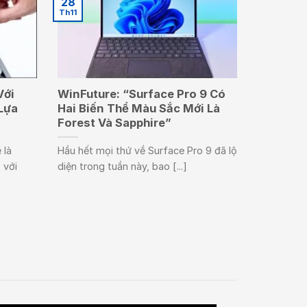
28
Th11
Với
WinFuture: “Surface Pro 9 Có
Lựa
Hai Biến Thể Màu Sắc Mới Là
Forest Và Sapphire”
 là
Hầu hết mọi thứ về Surface Pro 9 đã lộ
 với
diện trong tuần này, bao [...]