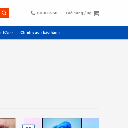
1900 3256
Giỏ hàng /
0
₫
n tức
Chính sách bảo hành