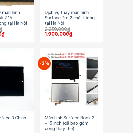
y màn hình
Dịch vụ thay màn hình
k 2 15
Surface Pro 2 chất lượng
ợng tại Hà Nội
tại Hà Nội
₫
2.250.000
₫
Giá
Giá
Giá
0
₫
1.900.000
₫
hiện
gốc
hiện
tại
là:
tại
₫.
là:
2.250.000₫.
là:
5.800.000₫.
1.900.000₫.
-2%
rface 3 Chính
Màn hình Surface Book 3
– 15 inch (đã bao gồm
công thay thế)