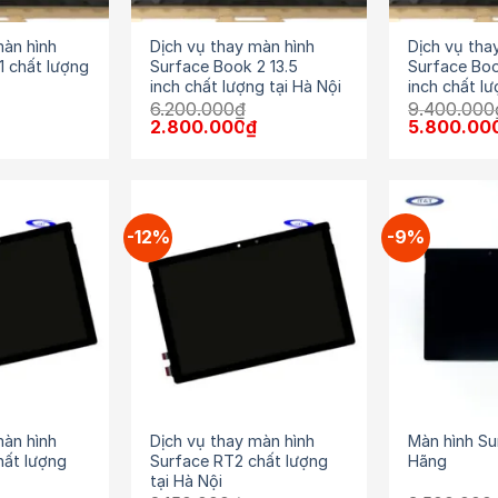
màn hình
Dịch vụ thay màn hình
Dịch vụ tha
1 chất lượng
Surface Book 2 13.5
Surface Boo
inch chất lượng tại Hà Nội
inch chất lư
6.200.000
₫
9.400.000
Giá
Giá
Giá
Giá
2.800.000
₫
5.800.00
hiện
gốc
hiện
gốc
tại
là:
tại
là:
là:
6.200.000₫.
là:
9.400.000
2.800.000₫.
2.800.000₫.
-12%
-9%
màn hình
Dịch vụ thay màn hình
Màn hình Su
hất lượng
Surface RT2 chất lượng
Hãng
tại Hà Nội