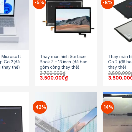
-5%
-8%
 Microsoft
Thay màn hình Surface
Thay màn h
p Go 2(đã
Book 3 – 13 inch (đã bao
Go 2 (đã b
 thay thế)
gồm công thay thế)
thay thế)
3.700.000
₫
3.800.000
Giá
Giá
Giá
Giá
3.500.000
₫
3.500.00
hiện
gốc
hiện
gốc
tại
là:
tại
là:
.
là:
3.700.000₫.
là:
3.800.000
9.500.000₫.
3.500.000₫.
-42%
-14%