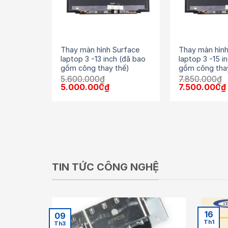
Thay màn hình Surface
Thay màn hình
laptop 3 -13 inch (đã bao
laptop 3 -15 i
gồm công thay thế)
gồm công tha
5.600.000
₫
7.850.000
₫
Giá
Giá
Giá
5.000.000
₫
7.500.000
₫
gốc
hiện
gốc
là:
tại
là:
5.600.000₫.
là:
7.850.000₫.
5.000.000₫.
TIN TỨC CÔNG NGHỆ
16
09
Th1
Th3