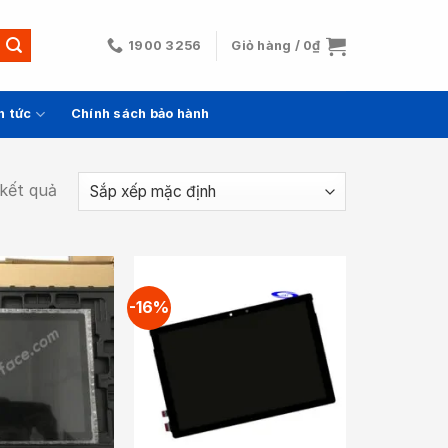
1900 3256
Giỏ hàng /
0
₫
n tức
Chính sách bảo hành
 kết quả
-16%