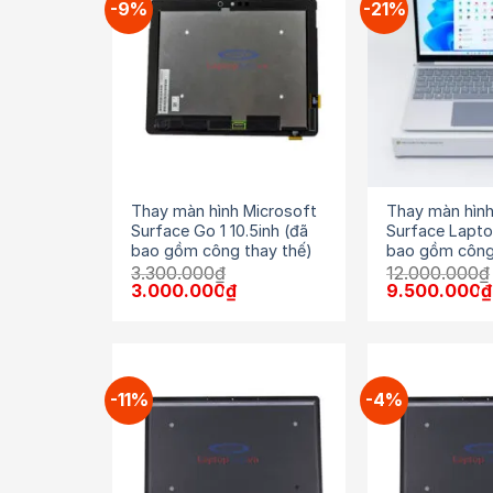
-9%
-21%
Thay màn hình Microsoft
Thay màn hình
Surface Go 1 10.5inh (đã
Surface Lapto
bao gồm công thay thế)
bao gồm công
3.300.000
₫
12.000.000
₫
Giá
Giá
Giá
3.000.000
₫
9.500.000
₫
gốc
hiện
gốc
là:
tại
là:
3.300.000₫.
là:
12.000.000₫
3.000.000₫.
-11%
-4%