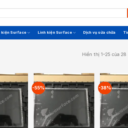
 kiện Surface
Linh kiện Surface
Dịch vụ sửa chữa
Ti
Hiển thị 1–25 của 28
-55%
-38%