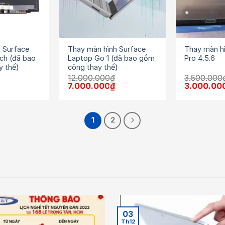
 Surface
Thay màn hình Surface
Thay màn h
nch (đã bao
Laptop Go 1 (đã bao gồm
Pro 4.5.6
y thế)
công thay thế)
12.000.000
₫
3.500.000
Giá
Giá
Giá
Giá
7.000.000
₫
3.000.00
hiện
gốc
hiện
gốc
tại
là:
tại
là:
là:
12.000.000₫.
là:
3.500.000₫
7.500.000₫.
7.000.000₫.
1
2
03
Th12