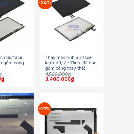
-24%
ình Surface
Thay màn hình Surface
ao gồm công
laptop 1, 2 – 13inh (đã bao
gồm công thay thế)
₫
4.500.000
₫
Giá
Giá
Giá
0
₫
3.400.000
₫
hiện
gốc
hiện
tại
là:
tại
₫.
là:
4.500.000₫.
là:
3.500.000₫.
3.400.000₫.
-21%