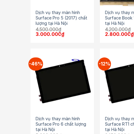
Dịch vụ thay màn hình
Dịch vụ thay 
Surface Pro 5 (2017) chất
Surface Book 
lượng tại Hà Nội
tại Hà Nội
4.500.000
₫
4.200.000
₫
Giá
Giá
Giá
3.000.000
₫
2.800.000
₫
gốc
hiện
gốc
là:
tại
là:
4.500.000₫.
là:
4.200.000₫.
3.000.000₫.
-46%
-12%
Dịch vụ thay màn hình
Dịch vụ thay 
Surface Pro 6 chất lượng
Surface RT1 c
tại Hà Nội
tại Hà Nội