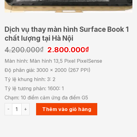
Dịch vụ thay màn hình Surface Book 1
chất lượng tại Hà Nội
Giá
Giá
4.200.000
2.800.000
₫
₫
gốc
hiện
Màn hình: Màn hình 13,5 Pixel PixelSense
là:
tại
Độ phân giải: 3000 x 2000 (267 PPI)
4.200.000₫.
là:
2.800.000₫.
Tỷ lệ khung hình: 3: 2
Tỷ lệ tương phản: 1600: 1
Chạm: 10 điểm cảm ứng đa điểm G5
Dịch vụ thay màn hình Surface Book 1 chất lượng tại Hà Nội 
Thêm vào giỏ hàng