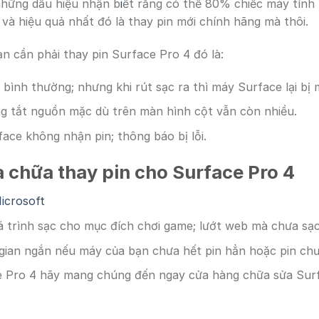
 những dấu hiệu nhận b
i
ết rằng có thể 80% chiếc máy tính
và hiệu quả nhất đó là thay pin mới chính hãng mà thôi.
n cần phải thay pin Surface Pro 4 đó là:
bình thường; nhưng khi rút sạc ra thì máy Surface lại bị
g tắt nguồn mặc dù trên màn hình cột vẫn còn nhiều.
ace không nhận pin; thông báo bị lỗi.
 chữa thay pin cho Surface Pro 4
icrosoft
 trình sạc cho mục đích chơi game; lướt web mà chưa sạ
i gian ngắn nếu máy của bạn chưa hết pin hẳn hoặc pin ch
e Pro 4 hãy mang chúng đến ngay cửa hàng chữa sửa Surfa