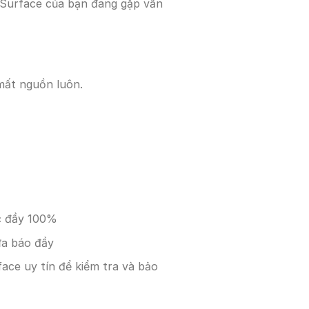
 Surface của bạn đang gặp vấn
 mất nguồn luôn.
c đầy 100%
ưa báo đầy
ce uy tín để kiểm tra và bảo