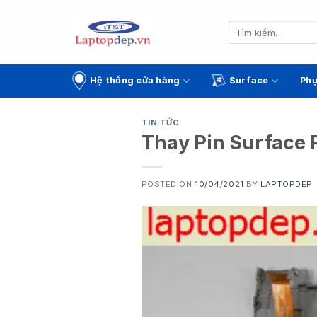
Skip
to
Tìm
kiếm:
content
Hệ thống cửa hàng
Surface
Phụ
TIN TỨC
Thay Pin Surface P
POSTED ON
10/04/2021
BY
LAPTOPDEP