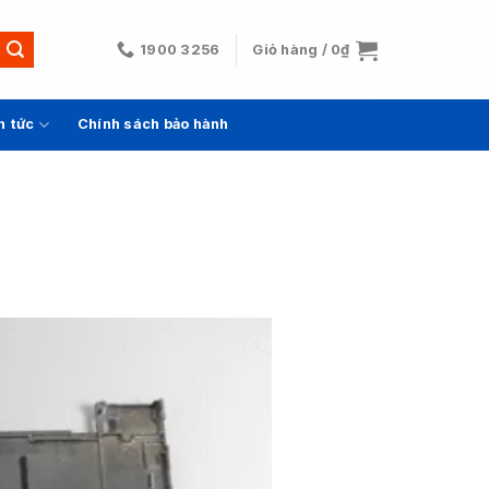
1900 3256
Giỏ hàng /
0
₫
n tức
Chính sách bảo hành