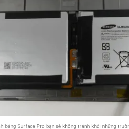
nh bảng Surface Pro bạn sẽ không tránh khỏi những trườ