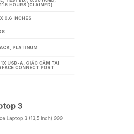
EL, TESTED), 8:00 (AMD,
11.5 HOURS (CLAIMED)
 X 0.6 INCHES
DS
ACK, PLATINUM
 1X USB-A, GIẮC CẮM TAI
RFACE CONNECT PORT
ptop 3
ce Laptop 3 (13,5 inch) 999