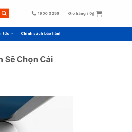
1900 3256
Giỏ hàng /
0
₫
n tức
Chính sách bảo hành
n Sẽ Chọn Cái