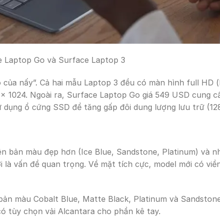
e Laptop Go và Surface Laptop 3
o của nấy”. Cả hai mẫu Laptop 3 đều có màn hình full HD (
6 x 1024. Ngoài ra, Surface Laptop Go giá 549 USD cung
ử dụng ổ cứng SSD để tăng gấp đôi dung lượng lưu trữ (12
ên bản màu đẹp hơn (Ice Blue, Sandstone, Platinum) và n
i là vấn đề quan trọng. Về mặt tích cực, model mới có vi
bản màu Cobalt Blue, Matte Black, Platinum và Sandston
ó tùy chọn vải Alcantara cho phần kê tay.