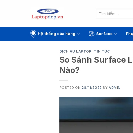
Skip
to
Tìm
kiếm:
content
Hệ thống cửa hàng
Surface
Phụ
DỊCH VỤ LAPTOP
,
TIN TỨC
So Sánh Surface L
Nào?
POSTED ON
28/11/2022
BY
ADMIN