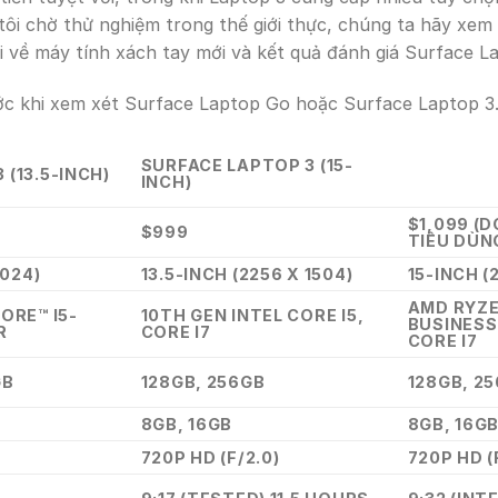
tôi chờ thử nghiệm trong thế giới thực, chúng ta hãy xem 
 về máy tính xách tay mới và kết quả đánh giá Surface La
ước khi xem xét Surface Laptop Go hoặc Surface Laptop 3
SURFACE LAPTOP 3 (15-
 (13.5-INCH)
INCH)
$1,099 (D
$999
TIÊU DÙN
1024)
13.5-INCH (2256 X 1504)
15-INCH (
AMD RYZE
ORE™ I5-
10TH GEN INTEL CORE I5,
BUSINESS:
R
CORE I7
CORE I7
GB
128GB, 256GB
128GB, 25
8GB, 16GB
8GB, 16GB
720P HD (F/2.0)
720P HD (