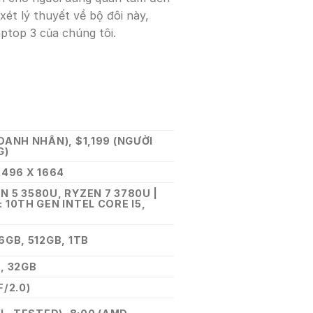
xét lý thuyết về bộ đôi này,
ptop 3 của chúng tôi.
.
OANH NHÂN), $1,199 (NGƯỜI
G)
2496 X 1664
N 5 3580U, RYZEN 7 3780U |
 10TH GEN INTEL CORE I5,
6GB, 512GB, 1TB
, 32GB
F/2.0)