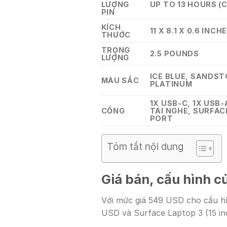
LƯỢNG
UP TO 13 HOURS (
PIN
KÍCH
11 X 8.1 X 0.6 INCH
THƯỚC
TRỌNG
2.5 POUNDS
LƯỢNG
ICE BLUE, SANDST
MÀU SẮC
PLATINUM
1X USB-C, 1X USB-
CỔNG
TAI NGHE, SURFA
PORT
Tóm tắt nội dung
Giá bán, cấu hình c
Với mức giá 549 USD cho cấu hì
USD và Surface Laptop 3 (15 inc