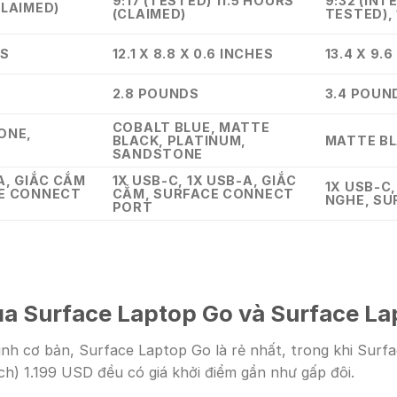
9:17 (TESTED) 11.5 HOURS
9:32 (INT
CLAIMED)
(CLAIMED)
TESTED), 
ES
12.1 X 8.8 X 0.6 INCHES
13.4 X 9.6
2.8 POUNDS
3.4 POUN
COBALT BLUE, MATTE
ONE,
BLACK, PLATINUM,
MATTE BL
SANDSTONE
A, GIẮC CẮM
1X USB-C, 1X USB-A, GIẮC
1X USB-C,
CE CONNECT
CẮM, SURFACE CONNECT
NGHE, SU
PORT
ủa Surface Laptop Go và Surface La
nh cơ bản, Surface Laptop Go là rẻ nhất, trong khi Surfa
h) 1.199 USD đều có giá khởi điểm gần như gấp đôi.