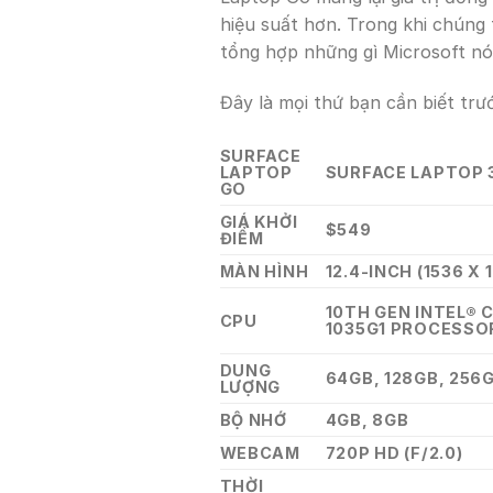
hiệu suất hơn. Trong khi chúng 
tổng hợp những gì Microsoft nói
Đây là mọi thứ bạn cần biết tr
SURFACE
LAPTOP
SURFACE LAPTOP 3
GO
GIÁ KHỞI
$549
ĐIỂM
MÀN HÌNH
12.4-INCH (1536 X 
10TH GEN INTEL® C
CPU
1035G1 PROCESSO
DUNG
64GB, 128GB, 256
LƯỢNG
BỘ NHỚ
4GB, 8GB
WEBCAM
720P HD (F/2.0)
THỜI