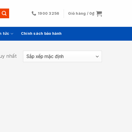
1900 3256
Giỏ hàng /
0
₫
n tức
Chính sách bảo hành
duy nhất