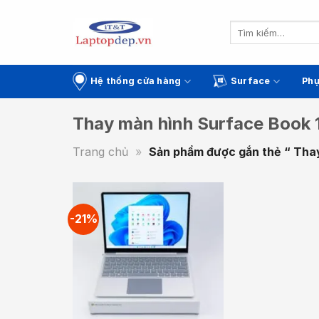
Skip
to
Tìm
kiếm:
content
Hệ thống cửa hàng
Surface
Phụ
Thay màn hình Surface Book 
Trang chủ
»
Sản phẩm được gắn thẻ “ Tha
-21%