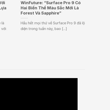
Với
WinFuture: “Surface Pro 9 Có
Lựa
Hai Biến Thể Màu Sắc Mới Là
Forest Và Sapphire”
 là
Hầu hết mọi thứ về Surface Pro 9 đã lộ
 với
diện trong tuần này, bao [...]