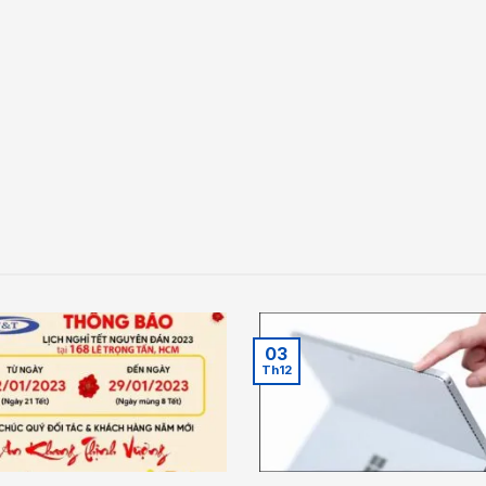
03
Th12