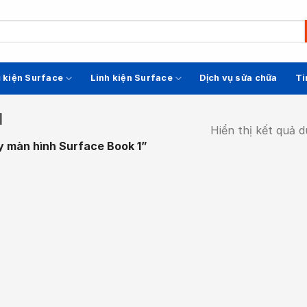
 kiện Surface
Linh kiện Surface
Dịch vụ sửa chữa
Ti
1
Hiển thị kết quả 
y màn hình Surface Book 1”