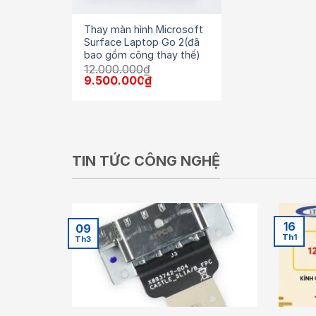
Thay màn hình Microsoft
Surface Laptop Go 2(đã
bao gồm công thay thế)
12.000.000
₫
Giá
Giá
9.500.000
₫
gốc
hiện
là:
tại
12.000.000₫.
là:
9.500.000₫.
TIN TỨC CÔNG NGHỆ
16
09
Th1
Th3