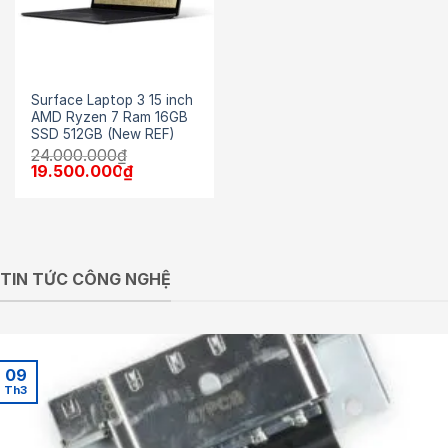
Surface Laptop 3 15 inch
AMD Ryzen 7 Ram 16GB
SSD 512GB (New REF)
24.000.000
₫
Giá
Giá
19.500.000
₫
gốc
hiện
là:
tại
24.000.000₫.
là:
19.500.000₫.
TIN TỨC CÔNG NGHỆ
09
Th3