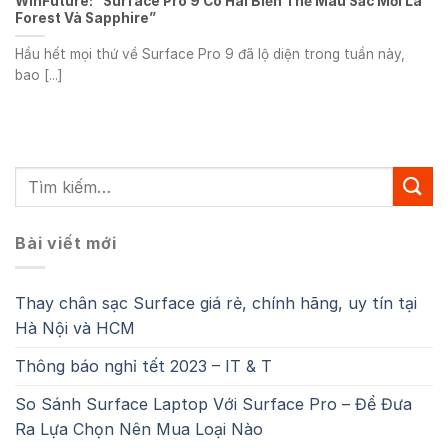
WinFuture: “Surface Pro 9 Có Hai Biến Thể Màu Sắc Mới Là
Forest Và Sapphire”
Hầu hết mọi thứ về Surface Pro 9 đã lộ diện trong tuần này,
bao [...]
Bài viết mới
Thay chân sạc Surface giá rẻ, chính hãng, uy tín tại
Hà Nội và HCM
Thông báo nghỉ tết 2023 – IT & T
So Sánh Surface Laptop Với Surface Pro – Để Đưa
Ra Lựa Chọn Nên Mua Loại Nào