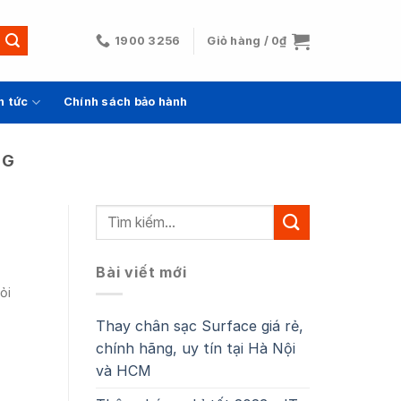
1900 3256
Giỏ hàng /
0
₫
n tức
Chính sách bảo hành
NG
Bài viết mới
ỏi
Thay chân sạc Surface giá rẻ,
chính hãng, uy tín tại Hà Nội
và HCM