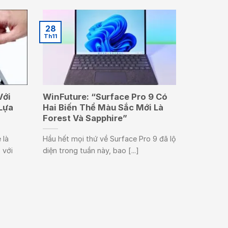
28
Th11
Với
WinFuture: “Surface Pro 9 Có
Lựa
Hai Biến Thể Màu Sắc Mới Là
Forest Và Sapphire”
 là
Hầu hết mọi thứ về Surface Pro 9 đã lộ
 với
diện trong tuần này, bao [...]