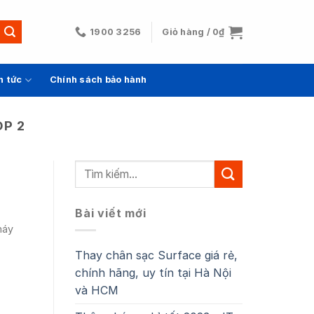
1900 3256
Giỏ hàng /
0
₫
n tức
Chính sách bảo hành
P 2
Bài viết mới
máy
Thay chân sạc Surface giá rẻ,
chính hãng, uy tín tại Hà Nội
và HCM