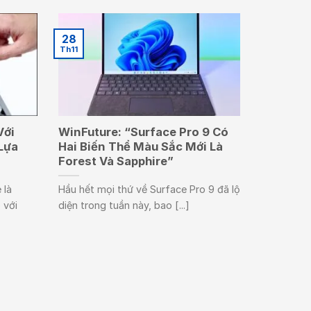
28
Th11
Với
WinFuture: “Surface Pro 9 Có
Lựa
Hai Biến Thể Màu Sắc Mới Là
Forest Và Sapphire”
 là
Hầu hết mọi thứ về Surface Pro 9 đã lộ
 với
diện trong tuần này, bao [...]