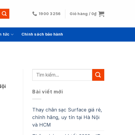
1900 3256
Giỏ hàng /
0
₫
n tức
Chính sách bảo hành
Nội
Bài viết mới
Thay chân sạc Surface giá rẻ,
chính hãng, uy tín tại Hà Nội
và HCM