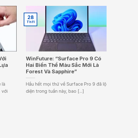
28
Th11
Với
WinFuture: “Surface Pro 9 Có
Lựa
Hai Biến Thể Màu Sắc Mới Là
Forest Và Sapphire”
 là
Hầu hết mọi thứ về Surface Pro 9 đã lộ
 với
diện trong tuần này, bao [...]