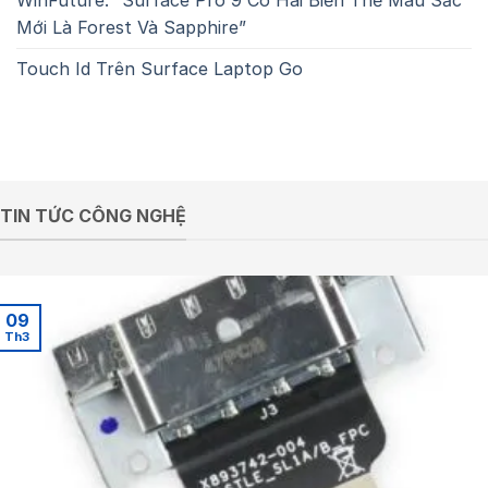
WinFuture: “Surface Pro 9 Có Hai Biến Thể Màu Sắc
Mới Là Forest Và Sapphire”
Touch Id Trên Surface Laptop Go
TIN TỨC CÔNG NGHỆ
09
Th3