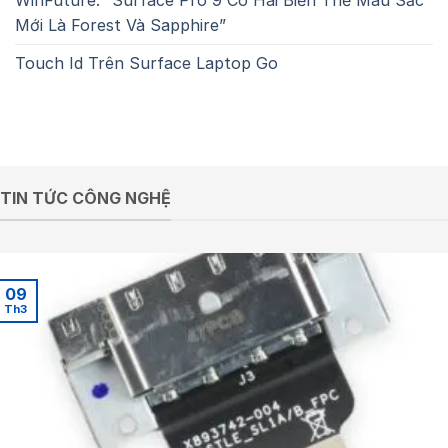
WinFuture: “Surface Pro 9 Có Hai Biến Thể Màu Sắc
Mới Là Forest Và Sapphire”
Touch Id Trên Surface Laptop Go
TIN TỨC CÔNG NGHỆ
09
Th3