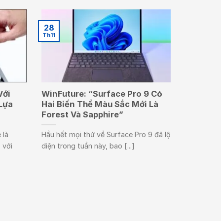
28
Th11
Với
WinFuture: “Surface Pro 9 Có
Lựa
Hai Biến Thể Màu Sắc Mới Là
Forest Và Sapphire”
 là
Hầu hết mọi thứ về Surface Pro 9 đã lộ
 với
diện trong tuần này, bao [...]