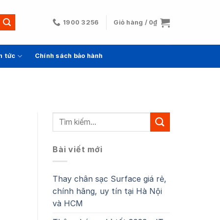
1900 3256
Giỏ hàng /
0
₫
n tức
Chính sách bảo hành
Bài viết mới
Thay chân sạc Surface giá rẻ,
chính hãng, uy tín tại Hà Nội
và HCM