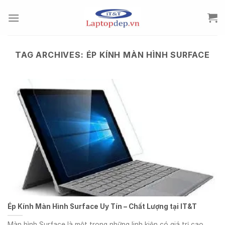
Skip
to
content
TAG ARCHIVES:
ÉP KÍNH MÀN HÌNH SURFACE
Ép Kính Màn Hình Surface Uy Tín – Chất Lượng tại IT&T
Màn hình Surface là một trong những linh kiện có giá trị cao