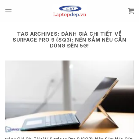
Skip
to
content
TAG ARCHIVES:
ĐÁNH GIÁ CHI TIẾT VỀ
SURFACE PRO 9 (SQ3): NÊN SẮM NẾU CẦN
DÙNG ĐẾN 5G!