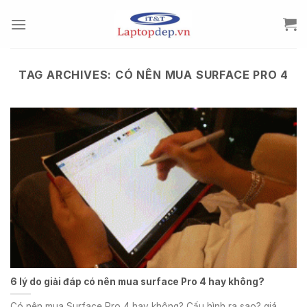
Skip
to
content
TAG ARCHIVES:
CÓ NÊN MUA SURFACE PRO 4
6 lý do giải đáp có nên mua surface Pro 4 hay không?
Có nên mua Surface Pro 4 hay không? Cấu hình ra sao? giá