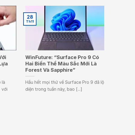
28
Th11
Với
WinFuture: “Surface Pro 9 Có
Lựa
Hai Biến Thể Màu Sắc Mới Là
Forest Và Sapphire”
 là
Hầu hết mọi thứ về Surface Pro 9 đã lộ
 với
diện trong tuần này, bao [...]