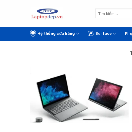
Skip
to
Tìm
kiếm:
content
Hệ thống cửa hàng
Surface
Phụ