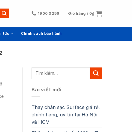
1900 3256
Giỏ hàng /
0
₫
n tức
Chính sách bảo hành
2
?
Bài viết mới
ce
Thay chân sạc Surface giá rẻ,
chính hãng, uy tín tại Hà Nội
và HCM