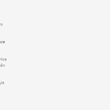
ệm
ace
 Hoa
đến
lựa