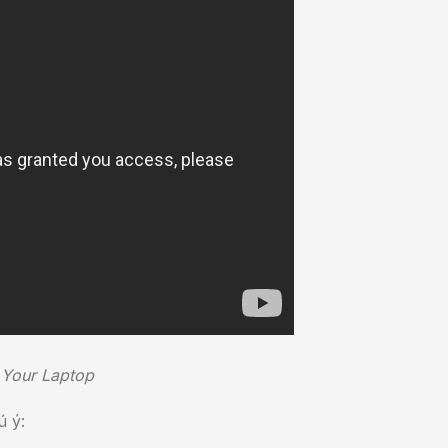
 Your Laptop
 ý: