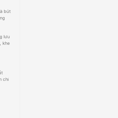
và bút
ứng
g lưu
, khe
ất
m chi