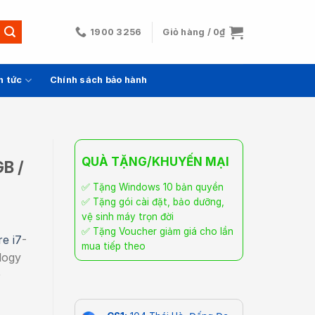
1900 3256
Giỏ hàng /
0
₫
n tức
Chính sách bảo hành
QUÀ TẶNG/KHUYẾN MẠI
GB /
✅ Tặng Windows 10 bản quyền
✅ Tặng gói cài đặt, bảo dưỡng,
vệ sinh máy trọn đời
✅ Tặng Voucher giảm giá cho lần
e i7
-
mua tiếp theo
logy
0
00.000₫.