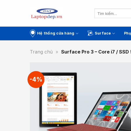
Skip
to
Tìm
kiếm:
content
Hệ thống cửa hàng
Surface
Phụ
Trang chủ
»
Surface Pro 3 – Core i7 / SS
-4%