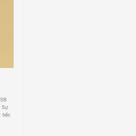
USB
. Sự
 tiếc