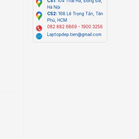
CS1:
104 Thái Hà, Đống Đa,
Hà Nội
CS2:
168 Lê Trọng Tấn, Tân
Phú, HCM
082 882 6869 - 1900 3256
Laptopdep.tien@gmail.com
ố lượng