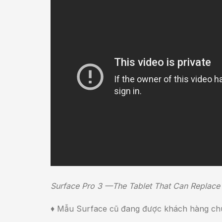
Surface Pro 3 —The Tablet That Can Replace
♦ Mẫu Surface cũ đang được khách hàng chú