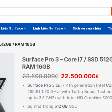
 kiện Surface
Linh kiện Surface
Dịch vụ sửa chữa
Ti
D 512GB / RAM 16GB
Surface Pro 3 – Core i7 / SSD 512
RAM 16GB
Giá
Giá
23.500.000
22.500.000
₫
₫
gốc
hiện
Surface Pro 3 cũ
i7 4th generation Intel
Cor
là:
tại
4650U 1.70 GHz (with Turbo Boost Techno
23.500.000₫.
là:
up to 3.3 GHZ) with Intel HD Graphics 500
22.5
Bộ nhớ trong
512 GB
SSD