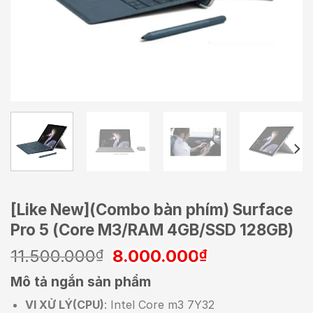
[Like New](Combo bàn phím) Surface
Pro 5 (Core M3/RAM 4GB/SSD 128GB)
Giá
Giá
11.500.000
8.000.000
₫
₫
gốc
hiện
Mô tả ngắn sản phẩm
là:
tại
11.500.000₫.
là:
VI XỬ LÝ(CPU)
: Intel Core m3 7Y32