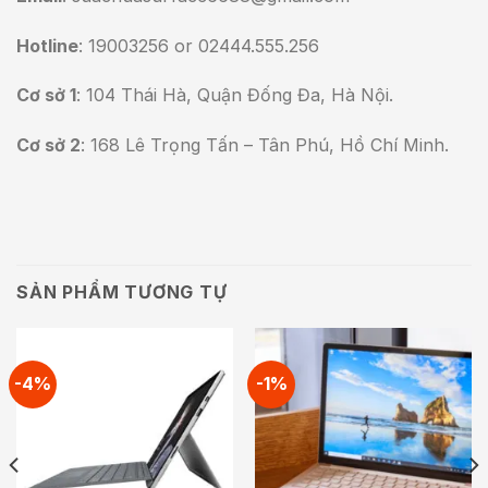
Hotline
: 19003256 or 02444.555.256
Cơ sở 1
: 104 Thái Hà, Quận Đống Đa, Hà Nội.
Cơ sở 2
: 168 Lê Trọng Tấn – Tân Phú, Hồ Chí Minh.
SẢN PHẨM TƯƠNG TỰ
-4%
-1%