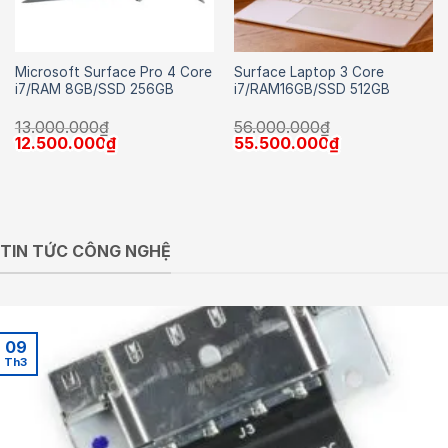
Microsoft Surface Pro 4 Core
Surface Laptop 3 Core
i7/RAM 8GB/SSD 256GB
i7/RAM16GB/SSD 512GB
13.000.000
₫
56.000.000
₫
Giá
Giá
Giá
Giá
12.500.000
₫
55.500.000
₫
gốc
hiện
gốc
hiện
là:
tại
là:
tại
13.000.000₫.
là:
56.000.000₫.
là:
12.500.000₫.
55.500.000₫.
TIN TỨC CÔNG NGHỆ
09
Th3