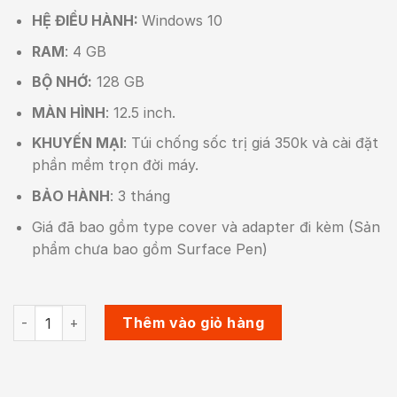
8.000.000₫.
HỆ ĐIỀU HÀNH:
Windows 10
RAM
: 4 GB
BỘ NHỚ:
128 GB
MÀN HÌNH
: 12.5 inch.
KHUYẾN MẠI
: Túi chống sốc trị giá 350k và cài đặt
phần mềm trọn đời máy.
BẢO HÀNH
: 3 tháng
Giá đã bao gồm type cover và adapter đi kèm (Sản
phẩm chưa bao gồm Surface Pen)
[Like New](Combo bàn phím) Surface Pro 5 (Core M3/RAM 
Thêm vào giỏ hàng