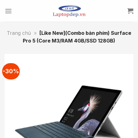
Skip
to
content
Trang chủ
»
[Like New](Combo bàn phím) Surface
Pro 5 (Core M3/RAM 4GB/SSD 128GB)
-30%