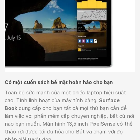
Có một cuốn sách bề mặt hoàn hảo cho bạn
Toàn bộ sức mạnh của một chiếc laptop hiệu suất
cao. Tính linh hoạt của máy tính bảng.
Surface
Book
cung cấp cho bạn tất cả mọi thứ bạn cần để
làm việc với phần mềm cấp chuyên nghiệp, bất cứ nơi
nào bạn muốn. Màn hình 13,5 inch PixelSense có thể
tháo rời được tối ưu hóa cho Bút và chạm với độ
phân giải tuyệt đẹp.