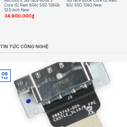
Microsoft Surface Book 2
Surface Book Core i5/ Ram
Core i5/ Ram 8Gb/ SSD 128Gb
8G/ SSD 128G New
13.5 inch New
34.900.000
₫
TIN TỨC CÔNG NGHỆ
09
Th3