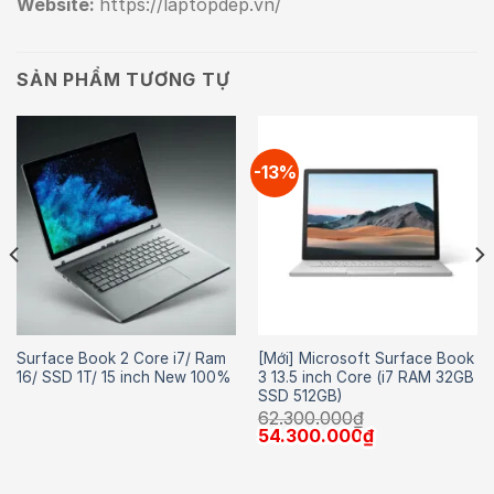
Website:
https://laptopdep.vn/
SẢN PHẨM TƯƠNG TỰ
-13%
Surface Book 2 Core i7/ Ram
[Mới] Microsoft Surface Book
16/ SSD 1T/ 15 inch New 100%
3 13.5 inch Core (i7 RAM 32GB
SSD 512GB)
62.300.000
₫
Giá
Giá
54.300.000
₫
gốc
hiện
là:
tại
62.300.000₫.
là: