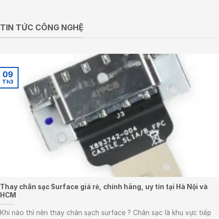
54.300.000₫.
TIN TỨC CÔNG NGHỆ
09
Th3
Thay chân sạc Surface giá rẻ, chính hãng, uy tín tại Hà Nội và
HCM
Khi nào thì nên thay chân sạch surface ? Chân sạc là khu vực tiếp