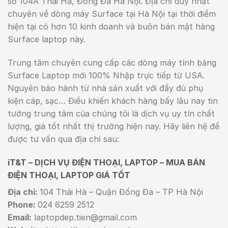
sở 104A Thái Hà, Đống Đa Hà Nội. Địa chỉ duy nhất
chuyên về dòng máy Surface tại Hà Nội tại thời điểm
hiện tại có hơn 10 kinh doanh và buôn bán mặt hàng
Surface laptop này.
Trung tâm chuyên cung cấp các dòng máy tính bảng
Surface Laptop mới 100% Nhập trực tiếp từ USA.
Nguyên bảo hành từ nhà sản xuất với đầy đủ phụ
kiện cáp, sạc… Điều khiến khách hàng bấy lâu nay tin
tưởng trung tâm của chúng tôi là dịch vụ uy tín chất
lượng, giá tốt nhất thị trường hiện nay. Hãy liên hệ để
được tư vấn qua địa chỉ sau:
iT&T – DỊCH VỤ ĐIỆN THOẠI, LAPTOP – MUA BÁN
ĐIỆN THOẠI, LAPTOP GIÁ TỐT
Địa chỉ:
104 Thái Hà – Quận Đống Đa – TP Hà Nội
Phone:
024 6259 2512
Email:
laptopdep.tien@gmail.com