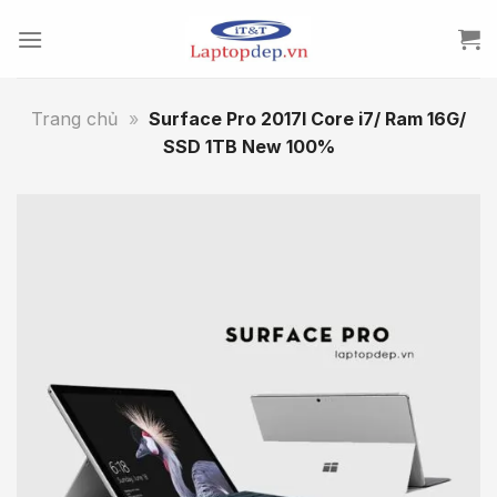
Skip
to
content
Trang chủ
»
Surface Pro 2017l Core i7/ Ram 16G/
SSD 1TB New 100%