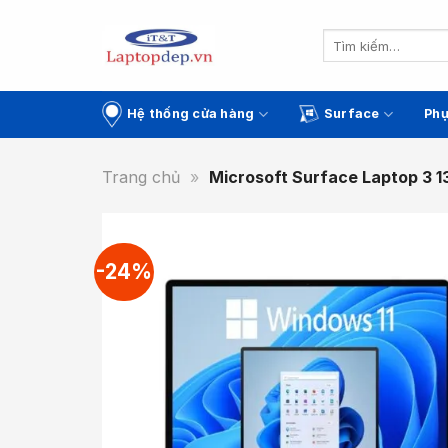
Skip
to
Tìm
kiếm:
content
Hệ thống cửa hàng
Surface
Phụ
Trang chủ
»
Microsoft Surface Laptop 3 1
-24%