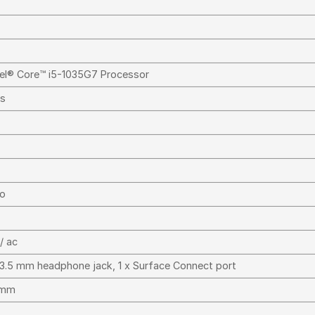
tel® Core™ i5-1035G7 Processor
cs
lo
 / ac
 3.5 mm headphone jack, 1 x Surface Connect port
8 mm