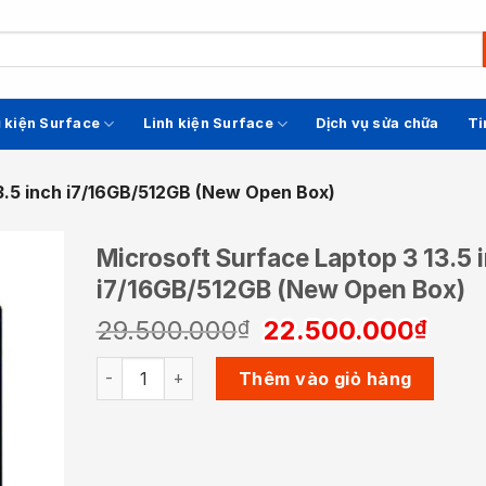
 kiện Surface
Linh kiện Surface
Dịch vụ sửa chữa
Ti
3.5 inch i7/16GB/512GB (New Open Box)
Microsoft Surface Laptop 3 13.5 
i7/16GB/512GB (New Open Box)
Giá
Giá
29.500.000
22.500.000
₫
₫
gốc
hiện
Microsoft Surface Laptop 3 13.5 inch i7/16GB/51
là:
tại
Thêm vào giỏ hàng
29.500.000₫.
là:
22.5