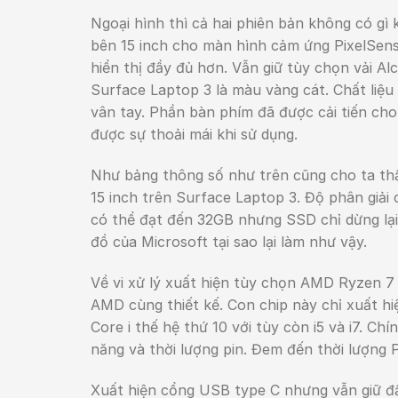
Ngoại hình thì cả hai phiên bản không có gì
bên 15 inch cho màn hình cảm ứng PixelSens
hiển thị đầy đủ hơn. Vẫn giữ tùy chọn vải 
Surface Laptop 3 là màu vàng cát. Chất liệ
vân tay. Phần bàn phím đã được cải tiến cho
được sự thoải mái khi sử dụng.
Như bảng thông số như trên cũng cho ta thấ
15 inch trên Surface Laptop 3. Độ phân giải 
có thể đạt đến 32GB nhưng SSD chỉ dừng lại
đồ của Microsoft tại sao lại làm như vậy.
Về vi xử lý xuất hiện tùy chọn AMD Ryzen 7
AMD cùng thiết kế. Con chip này chỉ xuất hiệ
Core i thế hệ thứ 10 với tùy còn i5 và i7. C
năng và thời lượng pin. Đem đến thời lượng P
Xuất hiện cổng USB type C nhưng vẫn giữ đ