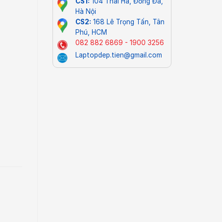
CS1:
104 Thái Hà, Đống Đa,
Hà Nội
CS2:
168 Lê Trọng Tấn, Tân
Phú, HCM
082 882 6869 - 1900 3256
Laptopdep.tien@gmail.com