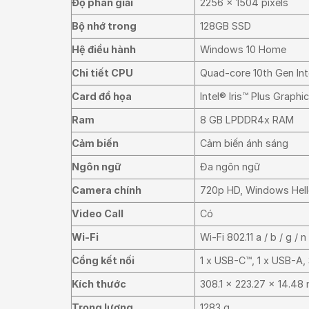
Độ phân giải
2256 x 1504 pixels
Bộ nhớ trong
128GB SSD
Hệ điều hành
Windows 10 Home
Chi tiết CPU
Quad-core 10th Gen In
Card đồ họa
Intel® Iris™ Plus Graphi
Ram
8 GB LPDDR4x RAM
Cảm biến
Cảm biến ánh sáng
Ngôn ngữ
Đa ngôn ngữ
Camera chính
720p HD, Windows Hel
Video Call
Có
Wi-Fi
Wi-Fi 802.11 a / b / g / n
Cổng kết nối
1 x USB-C™, 1 x USB-A,
Kích thước
308.1 x 223.27 x 14.4
Trọng lượng
1283 g