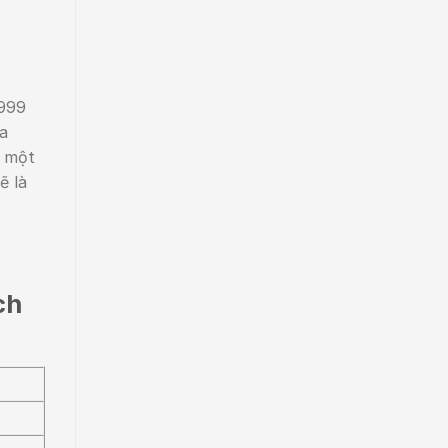
 999
a
u một
ẽ là
ch