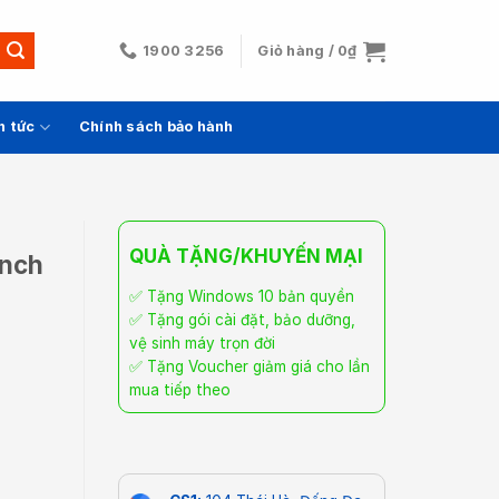
1900 3256
Giỏ hàng /
0
₫
n tức
Chính sách bảo hành
QUÀ TẶNG/KHUYẾN MẠI
inch
✅ Tặng Windows 10 bản quyền
✅ Tặng gói cài đặt, bảo dưỡng,
vệ sinh máy trọn đời
✅ Tặng Voucher giảm giá cho lần
2GB (New Open Box) số lượng
mua tiếp theo
00.000₫.