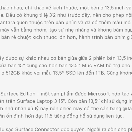
 khác nhau, chỉ khác về kích thước, một bên ở 13,5 inch v
e. Đều có khung tỉ lệ 3:2 như trước đây, nên cho phép nộ
Alcantara quen thuộc trên bàn phím và đã có thêm màu mới
u máy vẫn bằng nhôm, tạo sự nhẹ nhàng và không bám bụi
 bàn rê chuột kích thước lớn hơn, hành trình bàn phím gi
y được sự khác nhau cơ bản giữa giữa 2 phiên bản 13,5 in
của bản 15’’ cũng cao hơn bản 13.5’’. Mức RAM hỗ trợ cho 1
 ở 512GB khác với mẫu 13,5’’ SSD lên đến 1TB. Cũng khôn
 Surface Edition – một sản phẩm được Microsoft hợp tác 
n trên Surface Laptop 3 15″. Còn bản 13,5’’ chỉ sử dụng In
hính nhờ nhân xử lý này nên chiếc máy có thể cân bằng giữa
in ổn định hơn đạt 11.5 tiếng đồng hồ sử dụng liên tục.
ầu sạc Surface Connector độc quyền. Ngoài ra còn cho p