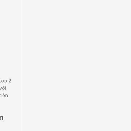
top 2
với
hiên
n