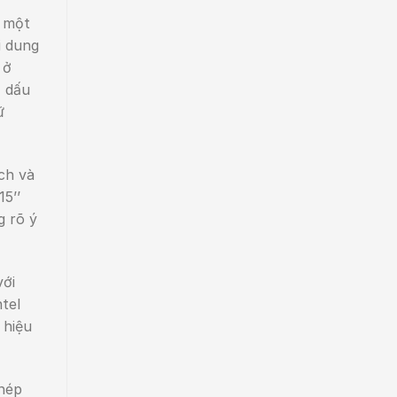
à một
i dung
 ở
, dấu
ữ
ch và
5’’
g rõ ý
với
tel
 hiệu
hép