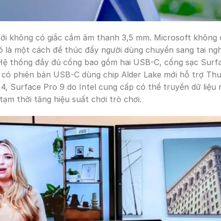
i không có giắc cắm âm thanh 3,5 mm. Microsoft không ch
ó là một cách để thúc đẩy người dùng chuyển sang tai n
 Hệ thống đầy đủ cổng bao gồm hai USB-C, cổng sạc Surf
 có phiên bản USB-C dùng chip Alder Lake mới hỗ trợ Thun
 4, Surface Pro 9 do Intel cung cấp có thể truyền dữ liệu
ạm thời tăng hiệu suất chơi trò chơi.