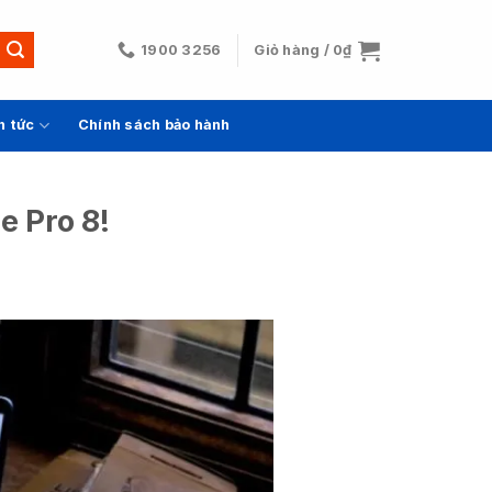
1900 3256
Giỏ hàng /
0
₫
n tức
Chính sách bảo hành
e Pro 8!