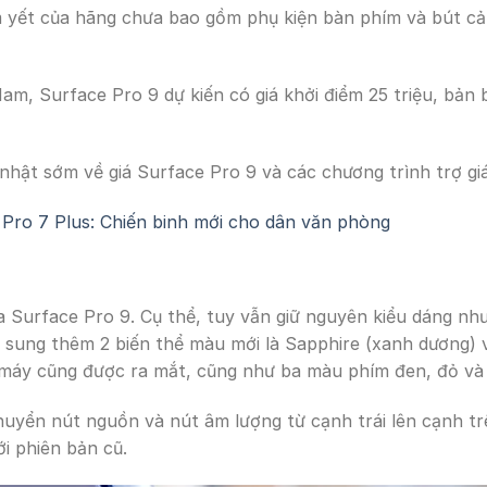
m yết của hãng chưa bao gồm phụ kiện bàn phím và bút c
m, Surface Pro 9 dự kiến ​​có giá khởi điểm 25 triệu, bản 
hật sớm về giá Surface Pro 9 và các chương trình trợ gi
e Pro 7 Plus: Chiến binh mới cho dân văn phòng
a Surface Pro 9. Cụ thể, tuy vẫn giữ nguyên kiểu dáng nh
sung thêm 2 biến thể màu mới là Sapphire (xanh dương) và
 máy cũng được ra mắt, cũng như ba màu phím đen, đỏ và
chuyển nút nguồn và nút âm lượng từ cạnh trái lên cạnh t
ới phiên bản cũ.