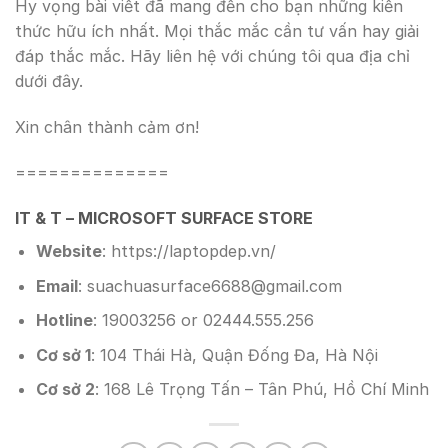
Hy vọng bài viết đã mang đến cho bạn những kiến
thức hữu ích nhất. Mọi thắc mắc cần tư vấn hay giải
đáp thắc mắc. Hãy liên hệ với chúng tôi qua địa chỉ
dưới đây.
Xin chân thành cảm ơn!
==============
IT & T – MICROSOFT SURFACE STORE
Website
: https://laptopdep.vn/
Email
: suachuasurface6688@gmail.com
Hotline
: 19003256 or 02444.555.256
Cơ sở 1
: 104 Thái Hà, Quận Đống Đa, Hà Nội
Cơ sở 2
: 168 Lê Trọng Tấn – Tân Phú, Hồ Chí Minh