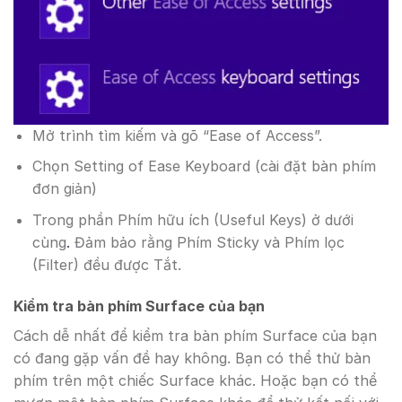
Mở trình tìm kiếm và gõ “Ease of Access”.
Chọn Setting of Ease Keyboard (cài đặt bàn phím
đơn giản)
Trong phần Phím hữu ích (Useful Keys) ở dưới
cùng
.
Đảm bảo rằng Phím Sticky và Phím lọc
(Filter) đều được Tắt.
Kiểm tra bàn phím Surface của bạn
Cách dễ nhất để kiểm tra bàn phím Surface của bạn
có đang gặp vấn đề hay không. Bạn có thể thử bàn
phím trên một chiếc Surface khác. Hoặc bạn có thể