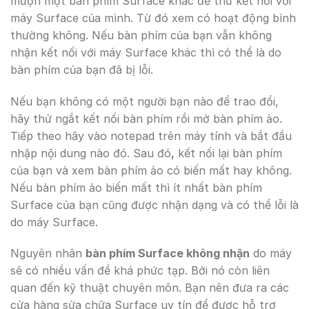
mượn một bàn phím Surface khác để thử kết nối với
máy Surface của mình. Từ đó xem có hoạt động bình
thường không. Nếu bàn phím của bạn vẫn không
nhận kết nối với máy Surface khác thì có thể là do
bàn phím của bạn đã bị lỗi.
Nếu bạn không có một người bạn nào để trao đổi,
hãy thử ngắt kết nối bàn phím rồi mở bàn phím ảo.
Tiếp theo hãy vào notepad trên máy tính và bắt đầu
nhập nội dung nào đó. Sau đó
,
kết nối lại bàn phím
của bạn và xem bàn phím ảo có biến mất hay không.
Nếu bàn phím ảo biến mất thì ít nhất bàn phím
Surface của bạn cũng được nhận dạng và có thể lỗi là
do máy Surface.
Nguyên nhân
bàn phím Surface không nhận
do máy
sẽ có nhiều vấn đề khá phức tạp. Bởi nó còn liên
quan đến kỹ thuật chuyên môn. Bạn nên đưa ra các
cửa hàng sửa chữa Surface uy tín để được hỗ trợ