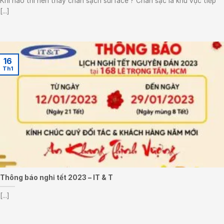
Khi nào thì nên thay chân sạch surface ? Chân sạc là khu vực tiếp
[...]
16
Th1
Thông báo nghỉ tết 2023 – IT & T
[...]