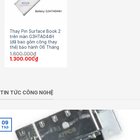
Thay Pin Surface Book 2
trên màn G3HTA044H
(đã bao gồm công thay
thế) bảo hành 06 Tháng
1.600.000
₫
Giá
Giá
1.300.000
₫
gốc
hiện
là:
tại
1.600.000₫.
là:
1.300.000₫.
TIN TỨC CÔNG NGHỆ
09
Th3