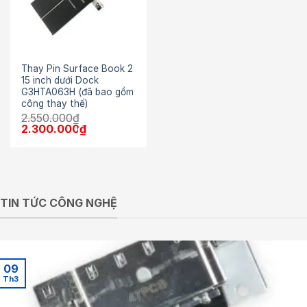
Thay Pin Surface Book 2
15 inch dưới Dock
G3HTA063H (đã bao gồm
công thay thế)
2.550.000
₫
Giá
Giá
2.300.000
₫
gốc
hiện
là:
tại
2.550.000₫.
là:
2.300.000₫.
TIN TỨC CÔNG NGHỆ
09
Th3