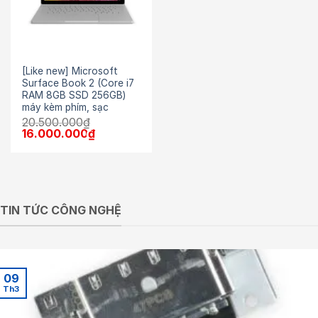
[Like new] Microsoft
Surface Book 2 (Core i7
RAM 8GB SSD 256GB)
máy kèm phím, sạc
20.500.000
₫
Giá
Giá
16.000.000
₫
gốc
hiện
là:
tại
20.500.000₫.
là:
16.000.000₫.
TIN TỨC CÔNG NGHỆ
09
Th3