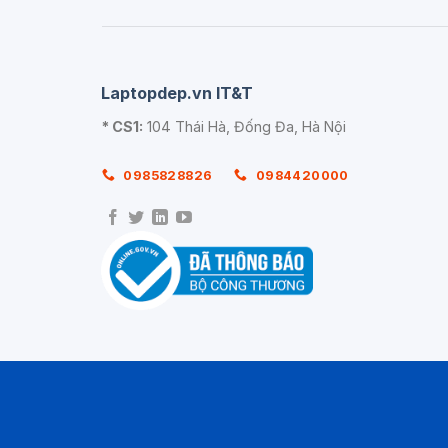
Laptopdep.vn IT&T
* CS1:
104 Thái Hà, Đống Đa, Hà Nội
0985828826
0984420000