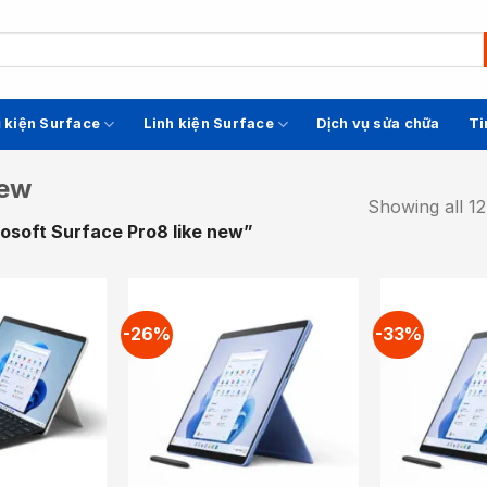
 kiện Surface
Linh kiện Surface
Dịch vụ sửa chữa
Ti
new
Showing all 12
osoft Surface Pro8 like new”
-26%
-33%