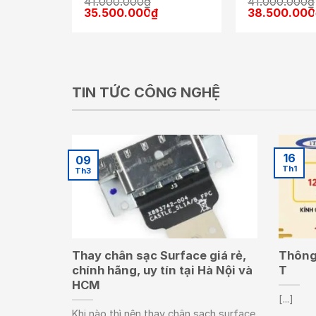
41.000.000
₫
41.000.000
₫
Giá
Giá
Giá
35.500.000
₫
38.500.000
gốc
hiện
gốc
là:
tại
là:
41.000.000₫.
là:
41.000.000₫
35.500.000₫.
TIN TỨC CÔNG NGHỆ
16
09
Th1
Th3
Thay chân sạc Surface giá rẻ,
Thông 
chính hãng, uy tín tại Hà Nội và
T
HCM
[...]
Khi nào thì nên thay chân sạch surface