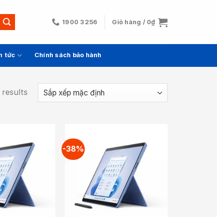
1900 3256
Giỏ hàng /
0
₫
n tức
Chính sách bảo hành
 results
-38%