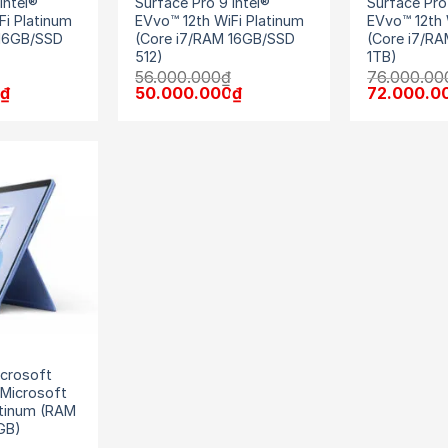
Intel®
Surface Pro 9 Intel®
Surface Pro
Fi Platinum
EVvo™ 12th WiFi Platinum
EVvo™ 12th 
 16GB/SSD
(Core i7/RAM 16GB/SSD
(Core i7/R
512)
1TB)
56.000.000
₫
76.000.00
Giá
Giá
Giá
Giá
0
₫
50.000.000
₫
72.000.0
hiện
gốc
hiện
gốc
tại
là:
tại
là:
.
là:
56.000.000₫.
là:
76.000.00
43.000.000₫.
50.000.000₫.
crosoft
 Microsoft
atinum (RAM
GB)