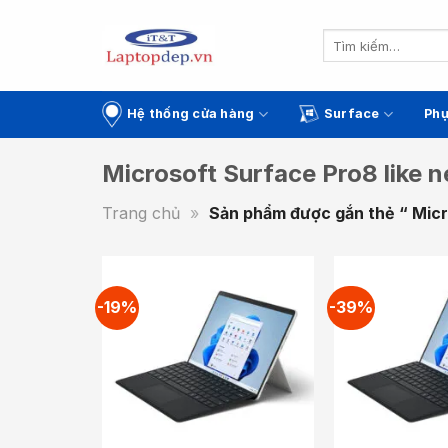
Skip
to
Tìm
kiếm:
content
Hệ thống cửa hàng
Surface
Phụ
Microsoft Surface Pro8 like 
Trang chủ
»
Sản phẩm được gắn thẻ “ Micr
-19%
-39%