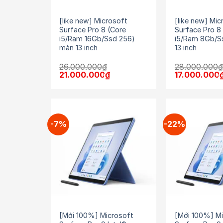
[like new] Microsoft
[like new] Mic
Surface Pro 8 (Core
Surface Pro 8
i5/Ram 16Gb/Ssd 256)
i5/Ram 8Gb/S
màn 13 inch
13 inch
26.000.000
₫
28.000.000
Giá
Giá
Giá
21.000.000
₫
17.000.000
gốc
hiện
gốc
là:
tại
là:
26.000.000₫.
là:
28.000.000₫
21.000.000₫.
-7%
-22%
[Mới 100%] Microsoft
[Mới 100%] Mi