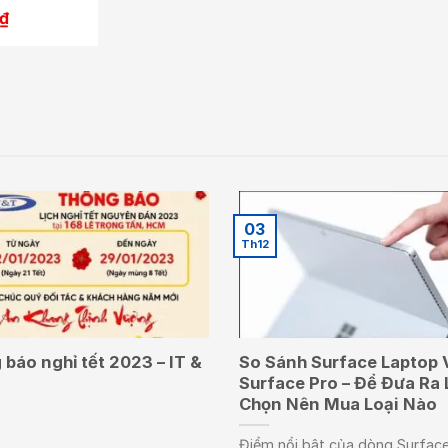
Giá
₫
hiện
tại
.
là:
38.500.000₫.
03
Th12
báo nghỉ tết 2023 – IT &
So Sánh Surface Laptop 
Surface Pro – Để Đưa Ra 
Chọn Nên Mua Loại Nào
Điểm nổi bật của dòng Surface