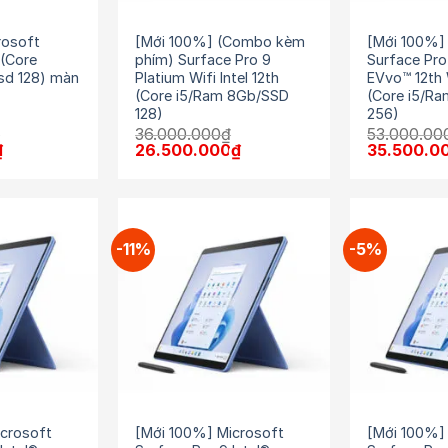
rosoft
[Mới 100%] (Combo kèm
[Mới 100%]
 (Core
phím) Surface Pro 9
Surface Pro
sd 128) màn
Platium Wifi Intel 12th
EVvo™ 12th 
(Core i5/Ram 8Gb/SSD
(Core i5/R
128)
256)
₫
36.000.000
₫
53.000.00
Giá
Giá
Giá
Giá
₫
26.500.000
₫
35.500.0
hiện
gốc
hiện
gốc
tại
là:
tại
là:
.
là:
36.000.000₫.
là:
53.000.00
17.000.000₫.
26.500.000₫.
-11%
-5%
crosoft
[Mới 100%] Microsoft
[Mới 100%]