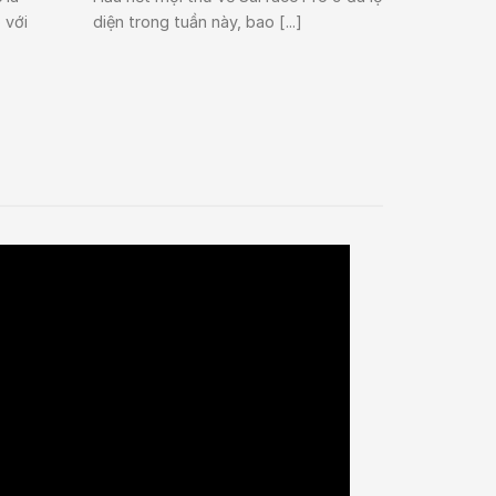
 với
diện trong tuần này, bao [...]