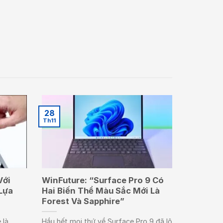
28
Th11
Với
WinFuture: “Surface Pro 9 Có
Lựa
Hai Biến Thể Màu Sắc Mới Là
Forest Và Sapphire”
 là
Hầu hết mọi thứ về Surface Pro 9 đã lộ