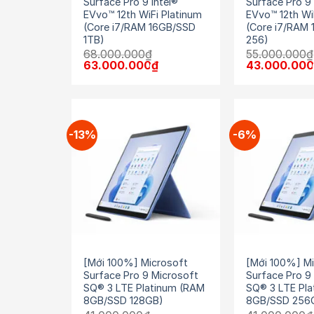
Surface Pro 9 Intel®
Surface Pro 9 
EVvo™ 12th WiFi Platinum
EVvo™ 12th Wi
(Core i7/RAM 16GB/SSD
(Core i7/RAM
1TB)
256)
68.000.000
₫
55.000.000
₫
Giá
Giá
Giá
63.000.000
₫
43.000.00
gốc
hiện
gốc
là:
tại
là:
68.000.000₫.
là:
55.000.000₫
63.000.000₫.
-13%
-6%
[Mới 100%] Microsoft
[Mới 100%] Mi
Surface Pro 9 Microsoft
Surface Pro 9
SQ® 3 LTE Platinum (RAM
SQ® 3 LTE Pl
8GB/SSD 128GB)
8GB/SSD 256