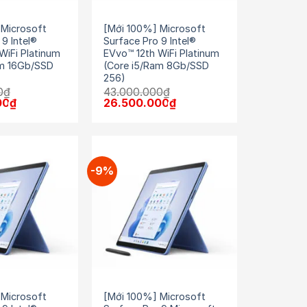
 Microsoft
[Mới 100%] Microsoft
 9 Intel®
Surface Pro 9 Intel®
WiFi Platinum
EVvo™ 12th WiFi Platinum
am 16Gb/SSD
(Core i5/Ram 8Gb/SSD
256)
0
₫
43.000.000
₫
Giá
Giá
Giá
00
₫
26.500.000
₫
hiện
gốc
hiện
tại
là:
tại
0₫.
là:
43.000.000₫.
là:
35.500.000₫.
26.500.000₫.
-9%
 Microsoft
[Mới 100%] Microsoft