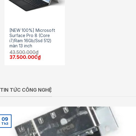
[NEW 100%] Microsoft
Surface Pro 8 (Core
i7/Ram 16Gb/Ssd 512)
màn 13 inch
43.500.000
₫
Giá
Giá
37.500.000
₫
gốc
hiện
là:
tại
43.500.000₫.
là:
37.500.000₫.
TIN TỨC CÔNG NGHỆ
09
Th3