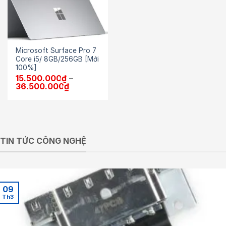
Microsoft Surface Pro 7
Core i5/ 8GB/256GB [Mới
100%]
15.500.000
₫
–
Khoảng
36.500.000
₫
giá:
từ
15.500.000₫
đến
36.500.000₫
TIN TỨC CÔNG NGHỆ
09
Th3