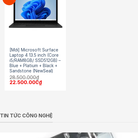
[Mới] Microsoft Surface
Laptop 4 13.5 inch (Core
i5/RAM8GB/ SSD512GB) –
Blue + Platium + Black +
Sandstone (NewSeal)
28.500.000
₫
Giá
Giá
22.500.000
₫
gốc
hiện
là:
tại
28.500.000₫.
là:
22.500.000₫.
TIN TỨC CÔNG NGHỆ