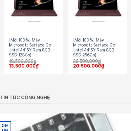
[Mới 100%] Máy
[Mới 100%] Máy
Microsoft Surface Go
Microsoft Surface Go
(Intel 4415Y Ram 8GB
(Intel 4415Y Ram 8GB
SSD 128Gb)
SSD 256Gb)
18.500.000
₫
26.500.000
₫
Giá
Giá
Giá
Giá
13.500.000
₫
20.500.000
₫
gốc
hiện
gốc
hiện
là:
tại
là:
tại
18.500.000₫.
là:
26.500.000₫.
là:
13.500.000₫.
20.500.000₫
TIN TỨC CÔNG NGHỆ
09
Th3