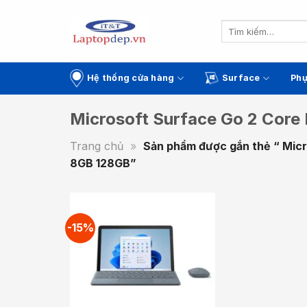
Skip
to
Tìm
kiếm:
content
Hệ thống cửa hàng
Surface
Phụ
Microsoft Surface Go 2 Cor
Trang chủ
»
Sản phẩm được gắn thẻ “ Mic
8GB 128GB”
-15%