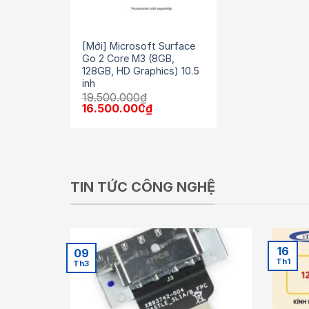
[Mới] Microsoft Surface
Go 2 Core M3 (8GB,
128GB, HD Graphics) 10.5
inh
19.500.000
₫
Giá
Giá
16.500.000
₫
gốc
hiện
là:
tại
19.500.000₫.
là:
16.500.000₫.
TIN TỨC CÔNG NGHỆ
16
09
Th1
Th3