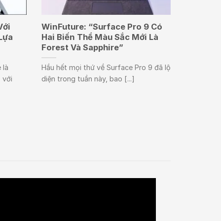
Với
WinFuture: “Surface Pro 9 Có
Lựa
Hai Biến Thể Màu Sắc Mới Là
Forest Và Sapphire”
 là
Hầu hết mọi thứ về Surface Pro 9 đã lộ
 với
diện trong tuần này, bao [...]