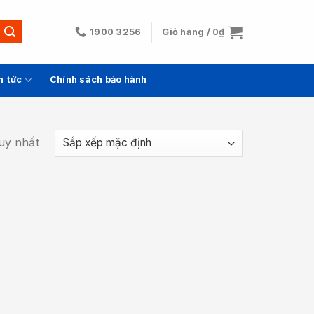
1900 3256
Giỏ hàng /
0
₫
n tức
Chính sách bảo hành
duy nhất