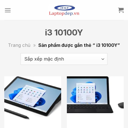
Skip
to
content
i3 10100Y
Trang chủ
»
Sản phẩm được gắn thẻ “ i3 10100Y”