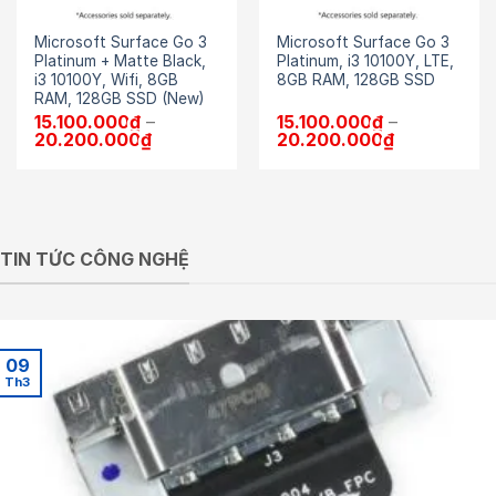
Microsoft Surface Go 3
Microsoft Surface Go 3
Platinum + Matte Black,
Platinum, i3 10100Y, LTE,
i3 10100Y, Wifi, 8GB
8GB RAM, 128GB SSD
RAM, 128GB SSD (New)
15.100.000
₫
–
15.100.000
₫
–
Khoảng
Khoảng
20.200.000
₫
20.200.000
₫
giá:
giá:
từ
từ
15.100.000₫
15.100.000₫
đến
đến
20.200.000₫
20.200.000
TIN TỨC CÔNG NGHỆ
09
Th3