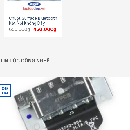
Chuột Surface Bluetooth
Kết Nối Không Dây
Giá
Giá
650.000
₫
450.000
₫
gốc
hiện
là:
tại
650.000₫.
là:
450.000₫.
TIN TỨC CÔNG NGHỆ
09
Th3