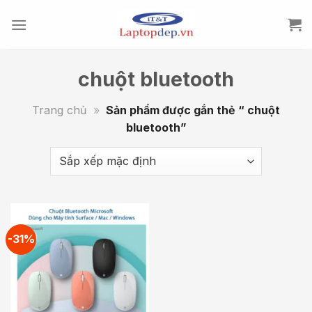
Skip
to
content
chuột bluetooth
Trang chủ
»
Sản phẩm được gắn thẻ “ chuột
bluetooth”
-31%