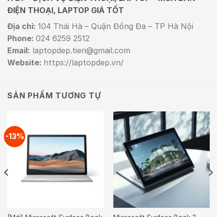
ĐIỆN THOẠI, LAPTOP GIÁ TỐT
Địa chỉ:
104 Thái Hà – Quận Đống Đa – TP Hà Nội
Phone:
024 6259 2512
Email:
laptopdep.tien@gmail.com
Website:
https://laptopdep.vn/
SẢN PHẨM TƯƠNG TỰ
-13%