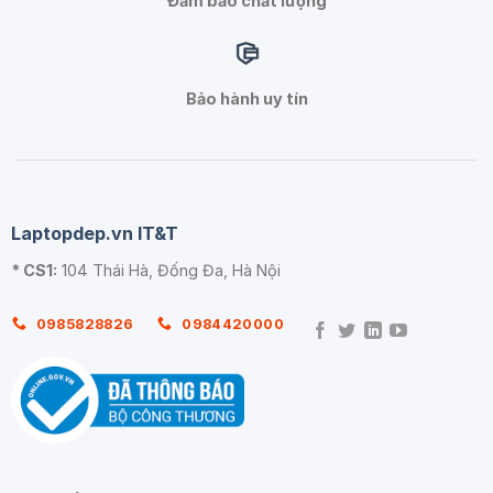
Đảm bảo chất lượng
Bảo hành uy tín
Laptopdep.vn IT&T
* CS1:
104 Thái Hà, Đống Đa, Hà Nội
0985828826
0984420000