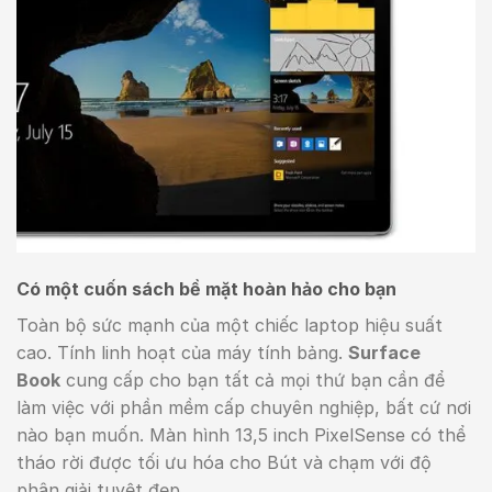
Có một cuốn sách bề mặt hoàn hảo cho bạn
Toàn bộ sức mạnh của một chiếc laptop hiệu suất
cao. Tính linh hoạt của máy tính bảng.
Surface
Book
cung cấp cho bạn tất cả mọi thứ bạn cần để
làm việc với phần mềm cấp chuyên nghiệp, bất cứ nơi
nào bạn muốn. Màn hình 13,5 inch PixelSense có thể
tháo rời được tối ưu hóa cho Bút và chạm với độ
phân giải tuyệt đẹp.