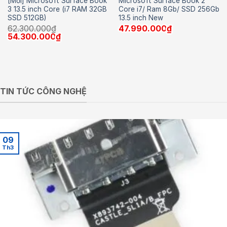
[Mới] Microsoft Surface Book
Microsoft Surface Book 2
3 13.5 inch Core (i7 RAM 32GB
Core i7/ Ram 8Gb/ SSD 256Gb
SSD 512GB)
13.5 inch New
62.300.000
₫
47.990.000
₫
Giá
Giá
54.300.000
₫
gốc
hiện
là:
tại
62.300.000₫.
là:
54.300.000₫.
TIN TỨC CÔNG NGHỆ
09
Th3