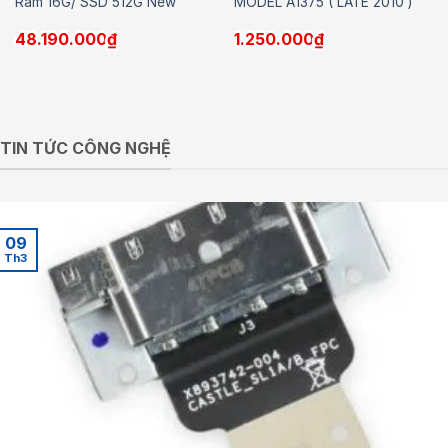
Ram 16G/ SSD 512G New
MODEL A1375 ( LATE 2010 )
48.190.000
₫
1.250.000
₫
TIN TỨC CÔNG NGHỆ
09
Th3