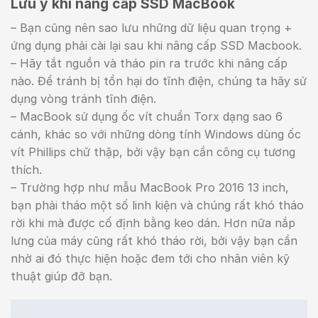
Lưu ý khi nâng cấp SSD MacBook
– Bạn cũng nên sao lưu những dữ liệu quan trọng +
ứng dụng phải cài lại sau khi nâng cấp SSD Macbook.
– Hãy tắt nguồn và tháo pin ra trước khi nâng cấp
nào. Để tránh bị tổn hại do tĩnh điện, chúng ta hãy sử
dụng vòng tránh tĩnh điện.
– MacBook sử dụng ốc vít chuẩn Torx dạng sao 6
cánh, khác so với những dòng tính Windows dùng ốc
vít Phillips chữ thập, bởi vậy bạn cần công cụ tương
thích.
– Trường hợp như mẫu MacBook Pro 2016 13 inch,
bạn phải tháo một số linh kiện và chúng rất khó tháo
rời khi mà được cố định bằng keo dán. Hơn nữa nắp
lưng của máy cũng rất khó tháo rời, bởi vậy bạn cần
nhờ ai đó thực hiện hoặc đem tới cho nhân viên kỹ
thuật giúp đỡ bạn.