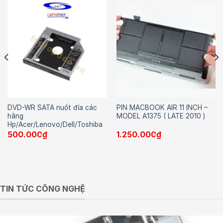
DVD-WR SATA nuốt đĩa các
PIN MACBOOK AIR 11 INCH –
hãng
MODEL A1375 ( LATE 2010 )
Hp/Acer/Lenovo/Dell/Toshiba
500.000
₫
1.250.000
₫
TIN TỨC CÔNG NGHỆ