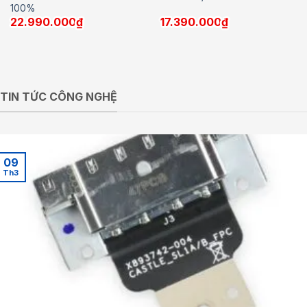
100%
22.990.000
₫
17.390.000
₫
TIN TỨC CÔNG NGHỆ
09
Th3