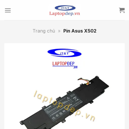
Skip
to
content
Trang chủ
»
Pin Asus X502