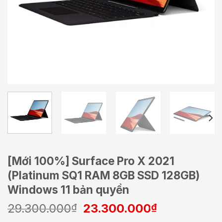
[Mới 100%] Surface Pro X 2021
(Platinum SQ1 RAM 8GB SSD 128GB)
Windows 11 bản quyền
Giá
Giá
29.300.000
23.300.000
₫
₫
gốc
hiện