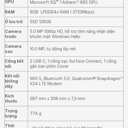
®
GPU
Microsoft SQ
1 Adreno™ 685 GPU
RAM
8GB LPDDR4x RAM ( 3733Mbps)
Ổ lưu trữ
SSD 128GB
Camera
5.0 MP 1080p HD, hỗ trợ tính năng nhận diện
trước
khuôn mặt Windows Hello
Camera
10.0 MP, tự động lấy nét
sau
Cổng kết
2 USB C, 1 cổng sạc Surface Connect, 1 cổng
nối
gắn bàn phím Cover
Kết nối
Wifi 5, Bluetooth 5.0, Qualcomm® Snapdragon™
không
X24 LTE Modem
dây
Kích
287 mm x 208 mm x 7,3 mm
thước
Trọng
774 g
lượng
Thời