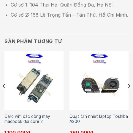
Cơ sở 1: 104 Thái Hà, Quận Đống Đa, Hà Nội.
Cơ sở 2: 168 Lê Trọng Tấn – Tân Phú, Hồ Chí Minh.
SẢN PHẨM TƯƠNG TỰ
Card wifi các dòng máy
Quạt tản nhiệt laptop Toshiba
macbook đời core 2
A200
1.100.000
₫
260.000
₫