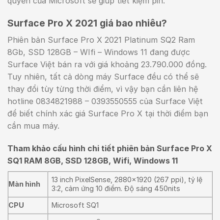
quyền của Microsoft sẽ giúp tiết kiệm pin.
Surface Pro X 2021 giá bao nhiêu?
Phiên bản Surface Pro X 2021 Platinum SQ2 Ram
8Gb, SSD 128GB – WIfi – Windows 11 đang được
Surface Việt bán ra với giá khoảng 23.790.000 đồng.
Tuy nhiên, tất cả dòng máy Surface đều có thể sẽ
thay đổi tùy từng thời điểm, vì vậy bạn cần liên hệ
hotline 0834821988 – 0393550555 của Surface Việt
để biết chính xác giá Surface Pro X tại thời điểm bạn
cần mua máy.
Tham khảo cấu hình chi tiết phiên bản Surface Pro X
SQ1 RAM 8GB, SSD 128GB, Wifi, Windows 11
13 inch PixelSense, 2880×1920 (267 ppi), tỷ lệ
Màn hình
3:2, cảm ứng 10 điểm. Độ sáng 450nits
CPU
Microsoft SQ1