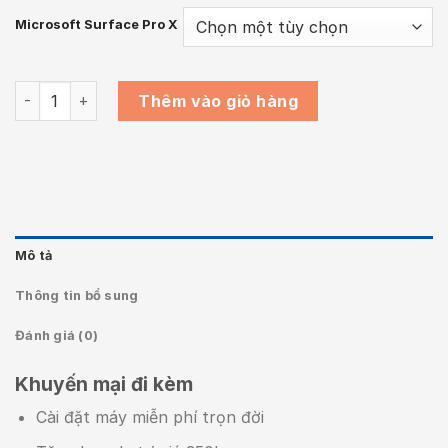
là:
tại
Microsoft Surface Pro X
29.300.000₫.
là:
23.300.00
[Mới 100%] Surface Pro X 2021 (Platinum SQ1 RAM 8GB SSD
Thêm vào giỏ hàng
Mô tả
Thông tin bổ sung
Đánh giá (0)
Khuyến mại đi kèm
Cài đặt máy miễn phí trọn đời