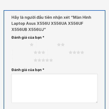
Hãy là người đầu tiên nhận xét “Màn Hình
Laptop Asus X556U X556UA X556UF
X556UB X556UJ”
Đánh giá của bạn
*
1 trên 5 sao
2 trên 5 sao
3 trên 5 sao
4 trên 5 sao
5 trên 5 sao
Đánh giá của bạn
*