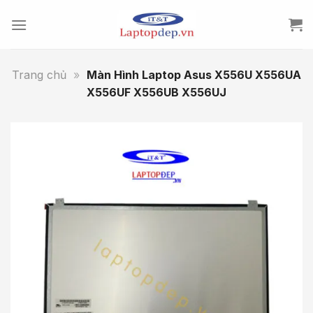
Skip
to
content
Trang chủ
»
Màn Hình Laptop Asus X556U X556UA
X556UF X556UB X556UJ