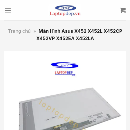
Skip
to
content
Trang chủ
»
Màn Hình Asus X452 X452L X452CP
X452VP X452EA X452LA