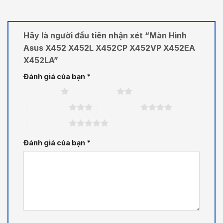
Hãy là người đầu tiên nhận xét “Màn Hình
Asus X452 X452L X452CP X452VP X452EA
X452LA”
Đánh giá của bạn
*
1 trên 5 sao
2 trên 5 sao
3 trên 5 sao
4 trên 5 sao
5 trên 5 sao
Đánh giá của bạn
*