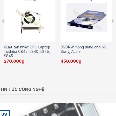
Quạt tản nhiệt CPU Laptop
DVDRW mỏng dùng cho NB
Toshiba C845, L840, L845,
Sony, Apple
S845
270.000
₫
450.000
₫
TIN TỨC CÔNG NGHỆ
09