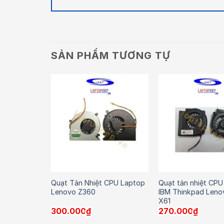
SẢN PHẨM TƯƠNG TỰ
 Intel Core
Quạt Tản Nhiệt CPU Laptop
Quạt tản nhiệt CPU
SD 128GB
Lenovo Z360
IBM Thinkpad Leno
X61
300.000
₫
270.000
₫