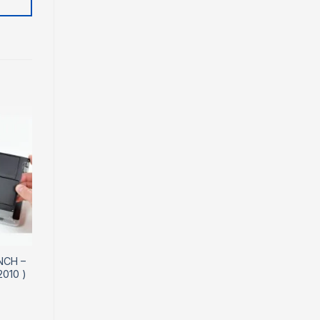
NCH –
010 )