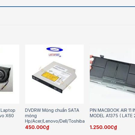
 Laptop
DVDRW Mỏng chuẩn SATA
PIN MACBOOK AIR 11 I
vo X60
mỏng
MODEL A1375 ( LATE 2
Hp/Acer/Lenovo/Dell/Toshiba
450.000
₫
1.250.000
₫