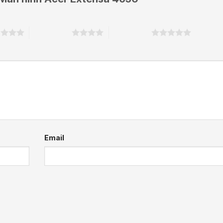
o
4 trên 5 sao
5 trên 5 sao
Email