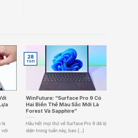
28
Th11
Với
WinFuture: “Surface Pro 9 Có
Lựa
Hai Biến Thể Màu Sắc Mới Là
Forest Và Sapphire”
 là
Hầu hết mọi thứ về Surface Pro 9 đã lộ
 với
diện trong tuần này, bao [...]