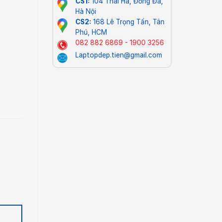
CS1:
104 Thái Hà, Đống Đa,
Hà Nội
CS2:
168 Lê Trọng Tấn, Tân
Phú, HCM
082 882 6869 - 1900 3256
Laptopdep.tien@gmail.com