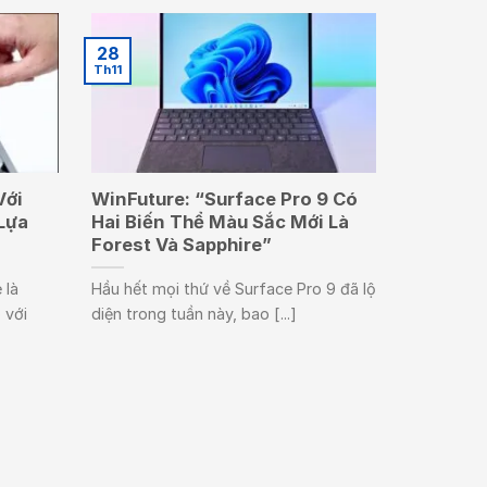
28
Th11
Với
WinFuture: “Surface Pro 9 Có
Lựa
Hai Biến Thể Màu Sắc Mới Là
Forest Và Sapphire”
 là
Hầu hết mọi thứ về Surface Pro 9 đã lộ
 với
diện trong tuần này, bao [...]