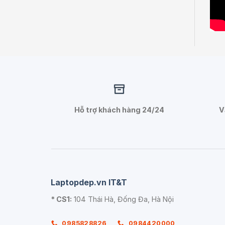
Hỗ trợ khách hàng 24/24
V
Laptopdep.vn IT&T
* CS1:
104 Thái Hà, Đống Đa, Hà Nội
0985828826
0984420000