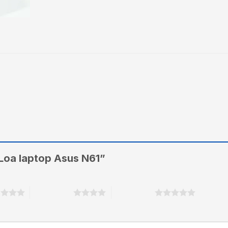
“Loa laptop Asus N61”
o
4 trên 5 sao
5 trên 5 sao