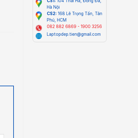
CS1:
104 Thái Hà, Đống Đa,
Hà Nội
CS2:
168 Lê Trọng Tấn, Tân
Phú, HCM
082 882 6869 - 1900 3256
Laptopdep.tien@gmail.com