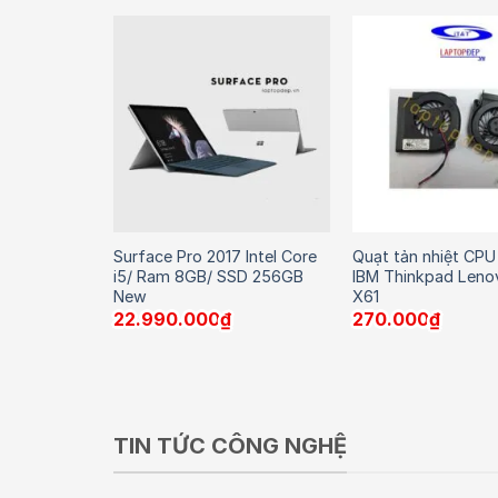
Surface Pro 2017 Intel Core
Quạt tản nhiệt CPU
 SATA
i5/ Ram 8GB/ SSD 256GB
IBM Thinkpad Leno
New
X61
22.990.000
₫
270.000
₫
TIN TỨC CÔNG NGHỆ