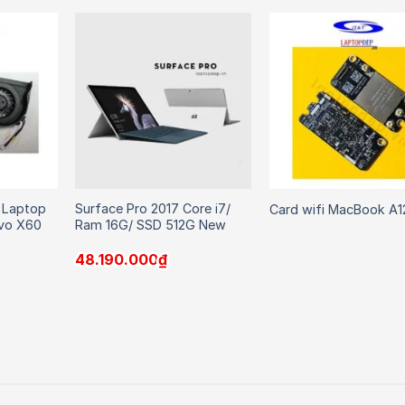
 Laptop
Surface Pro 2017 Core i7/
Card wifi MacBook A
vo X60
Ram 16G/ SSD 512G New
48.190.000
₫