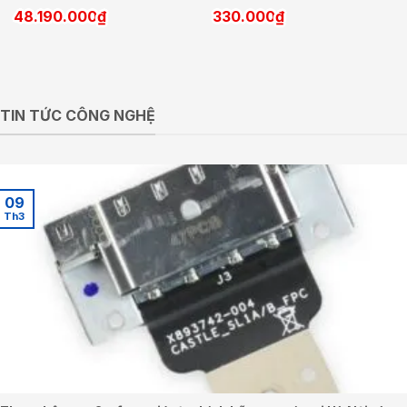
48.190.000
₫
330.000
₫
TIN TỨC CÔNG NGHỆ
09
Th3