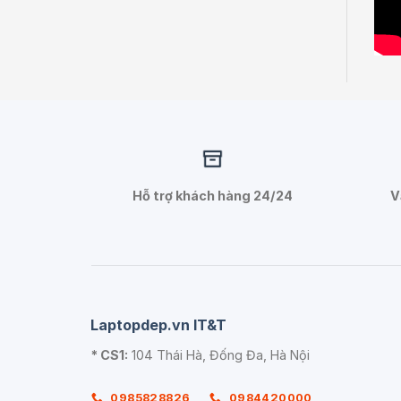
Hỗ trợ khách hàng 24/24
V
Laptopdep.vn IT&T
* CS1:
104 Thái Hà, Đống Đa, Hà Nội
0985828826
0984420000