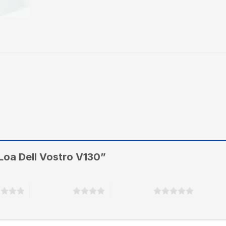
“Loa Dell Vostro V130”
o
4 trên 5 sao
5 trên 5 sao