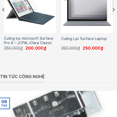
Cường lực microsoft Surface
Cường Lực Surface Laptop
Pro 6 – JCPAL iClara Classic
Giá
Giá
Giá
Giá
350.000
₫
200.000
₫
350.000
₫
250.000
₫
gốc
hiện
gốc
hiện
là:
tại
là:
tại
350.000₫.
là:
350.000₫.
là:
200.000₫.
250.00
TIN TỨC CÔNG NGHỆ
09
Th3