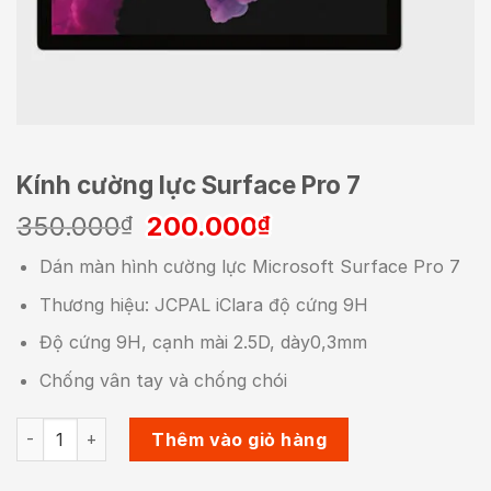
Kính cường lực Surface Pro 7
Giá
Giá
350.000
200.000
₫
₫
gốc
hiện
Dán màn hình cường lực Microsoft Surface Pro 7
là:
tại
350.000₫.
là:
Thương hiệu: JCPAL iClara độ cứng 9H
200.000₫.
Độ cứng 9H, cạnh mài 2.5D, dày0,3mm
Chống vân tay và chống chói
Kính cường lực Surface Pro 7 số lượng
Thêm vào giỏ hàng